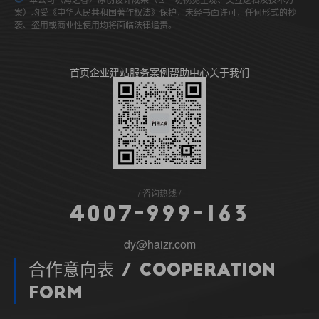
案）均受《中华人民共和国著作权法》保护，未经书面许可，任何形式的抄
袭、盗用或商业性使用均将面临法律追责。
首页
企业建站
服务案例
帮助中心
关于我们
咨询热线
4
0
0
7
-
9
9
9
-
1
6
3
dy@haizr.com
合作意向表 / Cooperation
Form