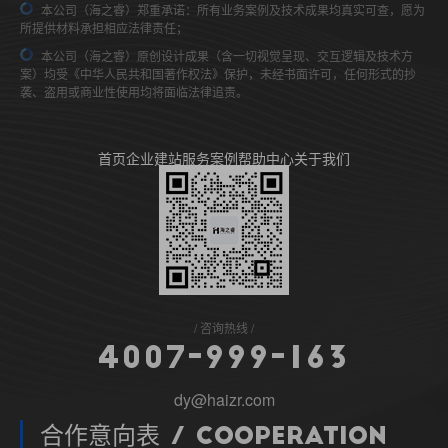
本公司（海之睿）郑重承诺：所有业务案例及技术成果均真实可查，愿为
所提供材料承担相应法律责任；
本公司（海之睿）原创设计成果（含一切视觉呈现、交互逻辑及技术方
案）均受《中华人民共和国著作权法》保护，未经书面许可，任何形式的抄
袭、盗用或商业性使用均将面临法律追责。
首页
企业建站
服务案例
帮助中心
关于我们
咨询热线
4
0
0
7
-
9
9
9
-
1
6
3
dy@haizr.com
合作意向表 / Cooperation