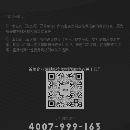
设计声明
本公司（海之睿）郑重承诺：所有业务案例及技术成果均真实可查，愿为
所提供材料承担相应法律责任；
本公司（海之睿）原创设计成果（含一切视觉呈现、交互逻辑及技术方
案）均受《中华人民共和国著作权法》保护，未经书面许可，任何形式的抄
袭、盗用或商业性使用均将面临法律追责。
首页
企业建站
服务案例
帮助中心
关于我们
咨询热线
4
0
0
7
-
9
9
9
-
1
6
3