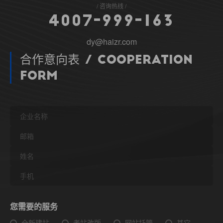
咨询热线
4
0
0
7
-
9
9
9
-
1
6
3
dy@haizr.com
合作意向表 / Cooperation
Form
您需要的服务
全新建站
老站改版
网站托管
其它