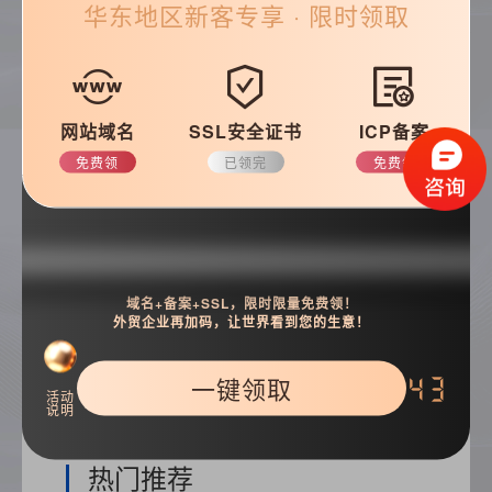
华东
地区新客专享 · 限时领取
帮助&支持
常见问题
优化知识
网站域名
SSL安全证书
ICP备案
建站技巧
公司动态
免费领
已领完
免费领
搜索
域名+备案+SSL，限时限量免费领！
外贸企业再加码，让世界看到您的生意！
一键领取
42
活动
说明
热门推荐