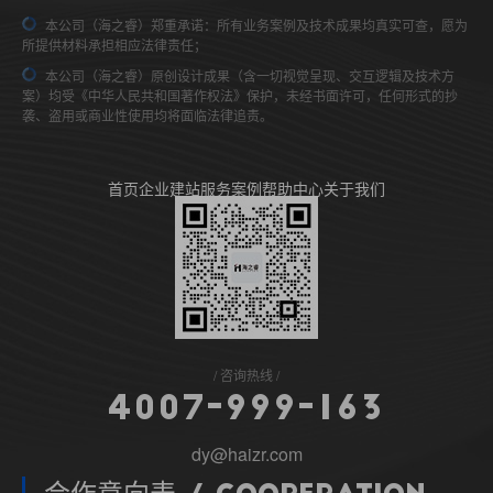
本公司（海之睿）郑重承诺：所有业务案例及技术成果均真实可查，愿为
所提供材料承担相应法律责任；
本公司（海之睿）原创设计成果（含一切视觉呈现、交互逻辑及技术方
案）均受《中华人民共和国著作权法》保护，未经书面许可，任何形式的抄
袭、盗用或商业性使用均将面临法律追责。
首页
企业建站
服务案例
帮助中心
关于我们
咨询热线
4
0
0
7
-
9
9
9
-
1
6
3
dy@haizr.com