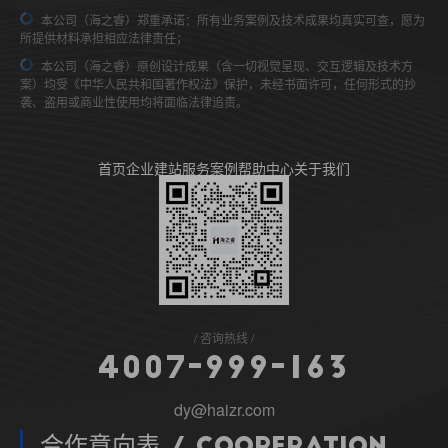
本公司（海之睿）郑重承诺：所有业务案例及技术成果均真实可查，愿为
所提供材料承担相应法律责任；
本公司（海之睿）原创设计成果（含一切视觉呈现、交互逻辑及技术方
案）均受《中华人民共和国著作权法》保护，未经书面许可，任何形式的抄
袭、盗用或商业性使用均将面临法律追责。
首页
企业建站
服务案例
帮助中心
关于我们
咨询热线
4
0
0
7
-
9
9
9
-
1
6
3
dy@haizr.com
合作意向表 / Cooperation