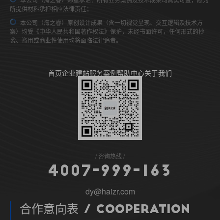
所提供材料承担相应法律责任；
本公司（海之睿）原创设计成果（含一切视觉呈现、交互逻辑及技术方
案）均受《中华人民共和国著作权法》保护，未经书面许可，任何形式的抄
袭、盗用或商业性使用均将面临法律追责。
首页
企业建站
服务案例
帮助中心
关于我们
咨询热线
4
0
0
7
-
9
9
9
-
1
6
3
dy@haizr.com
合作意向表 / Cooperation