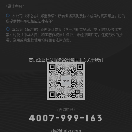
设计声明
本公司（海之睿）郑重承诺：所有业务案例及技术成果均真实可查，愿为
所提供材料承担相应法律责任；
本公司（海之睿）原创设计成果（含一切视觉呈现、交互逻辑及技术方
案）均受《中华人民共和国著作权法》保护，未经书面许可，任何形式的抄
袭、盗用或商业性使用均将面临法律追责。
首页
企业建站
服务案例
帮助中心
关于我们
咨询热线
4
0
0
7
-
9
9
9
-
1
6
3
dy@haizr.com