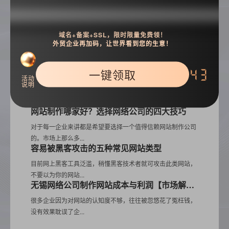
热门推荐
域名+备案+SSL，限时限量免费领！
制作企业网站新手切忌三要素
外贸企业再加码，让世界看到您的生意！
要想知道一家企业是否正规品牌质量是否可靠，往往可以去这
家企业官方网站查...
一键领取
42
网站上线后营销推广需要做的三件事
活动
说明
中小企业网站建设与大型企业网站建设会有些不同，大型企业
在知名度方面的优...
网站制作哪家好？选择网络公司的四大技巧
对于每一企业来讲都是希望要选择一个值得信赖网站制作公司
的。市场上那么多...
容易被黑客攻击的五种常见网站类型
目前网上黑客工具泛滥，稍懂黑客技术者就可攻击此类网站，
不要以为你的网站...
无锡网络公司制作网站成本与利润【市场解密】
很多企业因为对网站的认知度不够，往往被忽悠花了冤枉钱，
没有效果耽误了企...