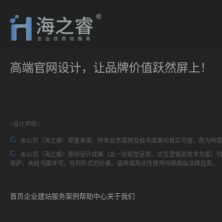
高端官网设计，让品牌价值跃然屏上！
设计声明
本公司（海之睿）郑重承诺：所有业务案例及技术成果均真实可查，愿为所
本公司（海之睿）原创设计成果（含一切视觉呈现、交互逻辑及技术方案）
保护，未经书面许可，任何形式的抄袭、盗用或商业性使用均将面临法律追责。
首页
企业建站
服务案例
帮助中心
关于我们