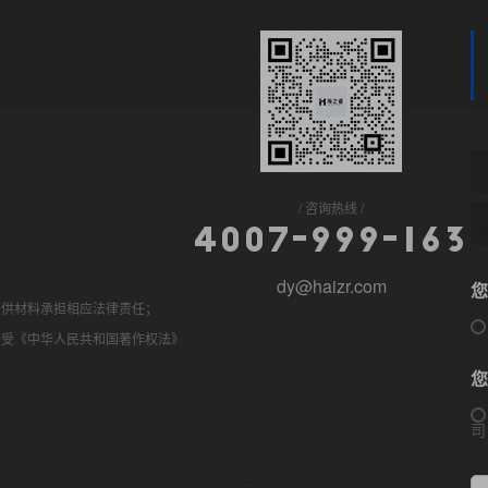
咨询热线
4
0
0
7
-
9
9
9
-
1
6
3
dy@haizr.com
您
提供材料承担相应法律责任；
均受《中华人民共和国著作权法》
您
司