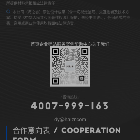
所提供材料承担相应法律责任；
本公司（海之睿）原创设计成果（含一切视觉呈现、交互逻辑及技术方
案）均受《中华人民共和国著作权法》保护，未经书面许可，任何形式的抄
袭、盗用或商业性使用均将面临法律追责。
首页
企业建站
服务案例
帮助中心
关于我们
咨询热线
4
0
0
7
-
9
9
9
-
1
6
3
dy@haizr.com
合作意向表 / Cooperation