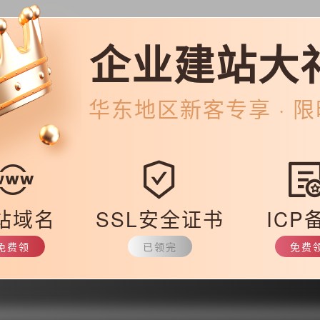
企业建站大
，立即建个微官网。
华东
地区新客专享 · 
以想要获得搜索用户，最好企业建设起手机网站。
企业的产品“展示框”。利用网络的多媒体技术，数据库存储查询技术，三
充分展现给新老客户，使客户能全方位的了解公司产品。与产品印刷资料
站域名
SSL安全证书
ICP
使商家及消费者对产品产生采购欲望，从而促进企业销售。
免费领
已领完
免费
3941.html