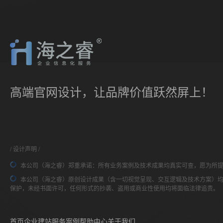
高端官网设计，让品牌价值跃然屏上！
设计声明
本公司（海之睿）郑重承诺：所有业务案例及技术成果均真实可查，愿为所
本公司（海之睿）原创设计成果（含一切视觉呈现、交互逻辑及技术方案）
保护，未经书面许可，任何形式的抄袭、盗用或商业性使用均将面临法律追责。
首页
企业建站
服务案例
帮助中心
关于我们