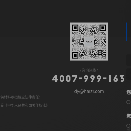
咨询热线
4
0
0
7
-
9
9
9
-
1
6
3
dy@haizr.com
您
提供材料承担相应法律责任；
均受《中华人民共和国著作权法》
您
司