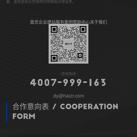
袭、盗用或商业性使用均将面临法律追责。
首页
企业建站
服务案例
帮助中心
关于我们
咨询热线
4
0
0
7
-
9
9
9
-
1
6
3
dy@haizr.com
合作意向表 / Cooperation
Form