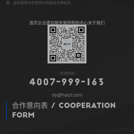
袭、盗用或商业性使用均将面临法律追责。
首页
企业建站
服务案例
帮助中心
关于我们
咨询热线
4
0
0
7
-
9
9
9
-
1
6
3
dy@haizr.com
合作意向表 / Cooperation
Form