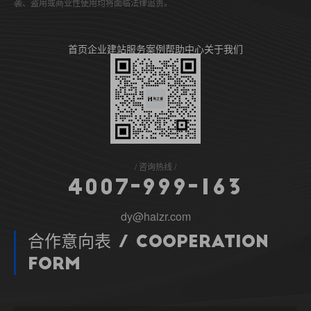
袭、盗用或商业性使用均将面临法律追责。
首页
企业建站
服务案例
帮助中心
关于我们
咨询热线
4
0
0
7
-
9
9
9
-
1
6
3
dy@haizr.com
合作意向表 / Cooperation
Form