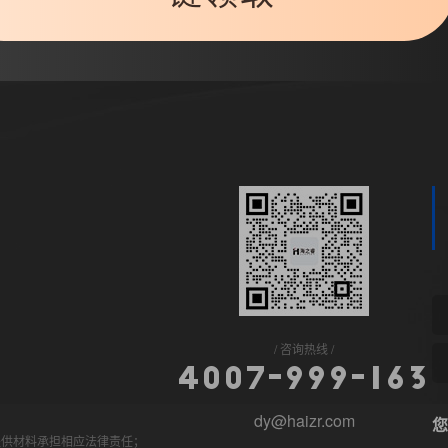
咨询热线
4
0
0
7
-
9
9
9
-
1
6
3
dy@haizr.com
您
提供材料承担相应法律责任；