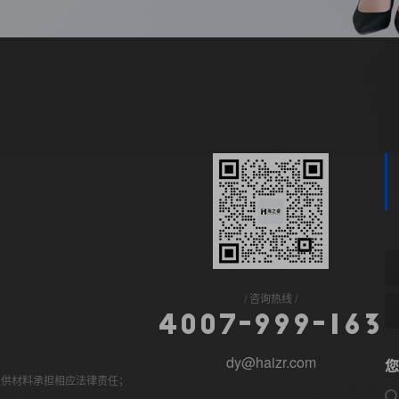
咨询热线
4
0
0
7
-
9
9
9
-
1
6
3
dy@haizr.com
您
提供材料承担相应法律责任；