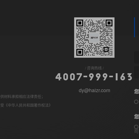
咨询热线
4
0
0
7
-
9
9
9
-
1
6
3
dy@haizr.com
您
提供材料承担相应法律责任；
均受《中华人民共和国著作权法》
您
司