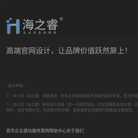
高端官网设计，让品牌价值跃然屏上！
设计声明
本公司（海之睿）郑重承诺：所有业务案例及技术成果均真实可查，愿为所
本公司（海之睿）原创设计成果（含一切视觉呈现、交互逻辑及技术方案）
保护，未经书面许可，任何形式的抄袭、盗用或商业性使用均将面临法律追责。
首页
企业建站
服务案例
帮助中心
关于我们