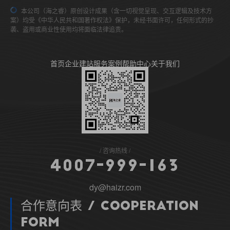
本公司（海之睿）原创设计成果（含一切视觉呈现、交互逻辑及技术方
案）均受《中华人民共和国著作权法》保护，未经书面许可，任何形式的抄
袭、盗用或商业性使用均将面临法律追责。
首页
企业建站
服务案例
帮助中心
关于我们
咨询热线
4
0
0
7
-
9
9
9
-
1
6
3
dy@haizr.com
合作意向表 / Cooperation
Form