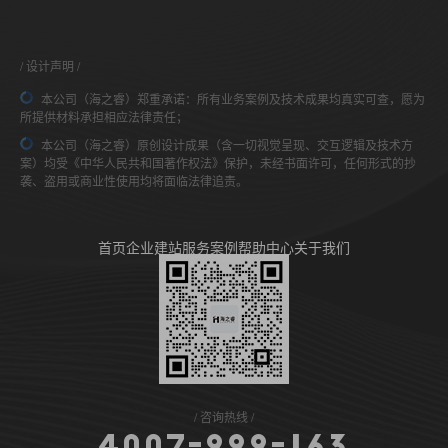
设计声明
本公司（海之睿）郑重承诺：所有业务案例及技术成果均真实可查，愿为
所提供材料承担相应法律责任；
本公司（海之睿）原创设计成果（含一切视觉呈现、交互逻辑及技术方
案）均受《中华人民共和国著作权法》保护，未经书面许可，任何形式的抄
袭、盗用或商业性使用均将面临法律追责。
首页
企业建站
服务案例
帮助中心
关于我们
咨询热线
4
0
0
7
-
9
9
9
-
1
6
3