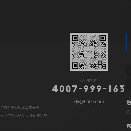
咨询热线
4
0
0
7
-
9
9
9
-
1
6
3
dy@haizr.com
您
提供材料承担相应法律责任；
均受《中华人民共和国著作权法》
您