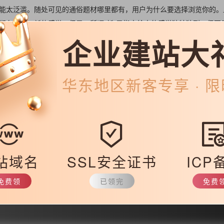
能太泛滥。随处可见的通俗题材哪里都有，用户为什么要选择浏览你的。
们有耳目一新的感觉。但是，所谓“新”是指它给人的感觉独特独到，但不
能会偏离目标或主题。
企业建站大
华东
地区新客专享 · 
主题具有了清晰的目标，那么网站也才会有目标，并且实现这个目标。而
效果。因此，企业在确定网站主题的时候，首先需要考虑的就是要贴合网
，这样才能使网站能够吸引到有需求的潜在用户来访问网站。不过网站的
力范围。如果目标太高的话，实现不了就会打击团队的信心。
选择网站主题应遵循的原则，大家一定能确定合适的网站主题的。
站域名
SSL安全证书
ICP
免费领
已领完
免费
8.html