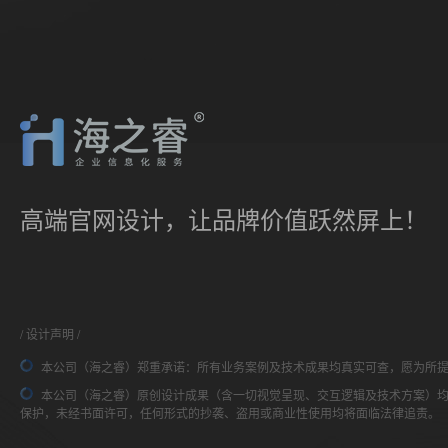
高端官网设计，让品牌价值跃然屏上！
设计声明
本公司（海之睿）郑重承诺：所有业务案例及技术成果均真实可查，愿为所
本公司（海之睿）原创设计成果（含一切视觉呈现、交互逻辑及技术方案）
保护，未经书面许可，任何形式的抄袭、盗用或商业性使用均将面临法律追责。