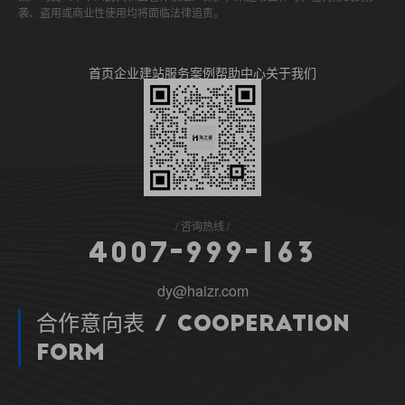
袭、盗用或商业性使用均将面临法律追责。
首页
企业建站
服务案例
帮助中心
关于我们
咨询热线
4
0
0
7
-
9
9
9
-
1
6
3
dy@haizr.com
合作意向表 / Cooperation
Form