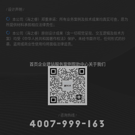
设计声明
本公司（海之睿）郑重承诺：所有业务案例及技术成果均真实可查，愿为
所提供材料承担相应法律责任；
本公司（海之睿）原创设计成果（含一切视觉呈现、交互逻辑及技术方
案）均受《中华人民共和国著作权法》保护，未经书面许可，任何形式的抄
袭、盗用或商业性使用均将面临法律追责。
首页
企业建站
服务案例
帮助中心
关于我们
咨询热线
4
0
0
7
-
9
9
9
-
1
6
3