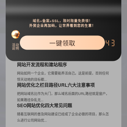
热门推荐
域名+备案+SSL，限时限量免费领！
移动APP的7种动效设计
外贸企业再加码，让世界看到您的生意！
优秀的设计是无形的，一个优秀的动效能你的App变得友好而
且抓人眼球，但...
一键领取
42
网站后期维护，我们一般都会有哪些难题
活动
说明
随着互联网的快速发展，网站已经成为企业形象以及产品宣传
推广的重要窗口。...
网站开发流程和建站程序
网站如同一个企业，它需要能养活自己。这是前提，否则任何
惊天动地的目标都...
网站优化之栏目路径URL六大注意事项
把网站域名比作为大门，那么域名后面的URL路径就是窗户，
如果路径杂乱无...
SEO网站优化四大常见问题
随着互联网的普及网站建设已经成了企业必做的项目，那么怎
么进行公司网站优...