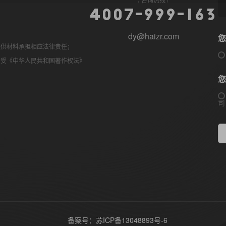
4
0
0
7
-
9
9
9
-
1
6
3
dy@haizr.com
您
提供材料承担相应法律责任；
均受《中华人民共和国著作权法》
您
司
备案号：苏ICP备13048893号-6