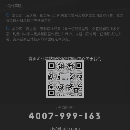
设计声明
本公司（海之睿）郑重承诺：所有业务案例及技术成果均真实可查，愿为
所提供材料承担相应法律责任；
本公司（海之睿）原创设计成果（含一切视觉呈现、交互逻辑及技术方
案）均受《中华人民共和国著作权法》保护，未经书面许可，任何形式的抄
袭、盗用或商业性使用均将面临法律追责。
首页
企业建站
服务案例
帮助中心
关于我们
咨询热线
4
0
0
7
-
9
9
9
-
1
6
3
dy@haizr.com