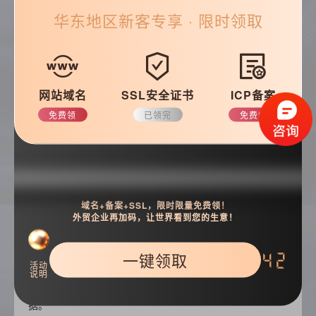
（1）明确需求：确定网站目的、功能、风格。
华东
地区新客专享 · 限时领取
（2）
选定公司：根据上述清单筛选，签订合同。
（3）
整理材料：准备公司Logo、图文介绍、联系方式
网站域名
SSL安全证书
ICP备案
等。
免费领
已领完
免费领
（4）
注册域名：选简短易记的域名，可自行注册或委
托办理。
（5）
确认设计与开发：公司根据需求设计视觉效果，
确认再进行前端、后端开发。
域名+备案+SSL，限时限量免费领！
外贸企业再加码，让世界看到您的生意！
（6）
填充内容：将准备好的图文资料录入网站后台。
（7）
测试上线：测试后提交搜索引擎，正式发布。
一键领取
41
活动
说明
（8）
维护运营：持续更新内容、检查链接、备份数
据。