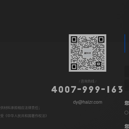
咨询热线
4
0
0
7
-
9
9
9
-
1
6
3
dy@haizr.com
您
提供材料承担相应法律责任；
均受《中华人民共和国著作权法》
您