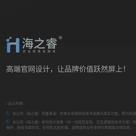
高端官网设计，让品牌价值跃然屏上！
设计声明
本公司（海之睿）郑重承诺：所有业务案例及技术成果均真实可查，愿为所
本公司（海之睿）原创设计成果（含一切视觉呈现、交互逻辑及技术方案）
保护，未经书面许可，任何形式的抄袭、盗用或商业性使用均将面临法律追责。